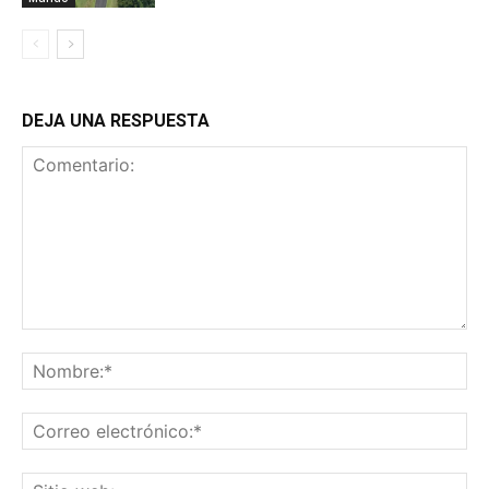
DEJA UNA RESPUESTA
Comentario:
No
Co
ele
Sit