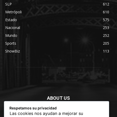
SLP
612
Metrópoli
610
Estado
575
Nacional
253
Mundo
252
Sports
205
ShowBiz
113
ABOUT US
Respetamos su privacidad
Newspaper is your news, entertainment, music fashion
Las cookies nos ayudan a mejorar su
website. We provide you with the latest breaking news and