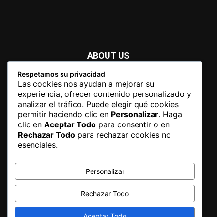
ABOUT US
Respetamos su privacidad
Newspaper is your news, entertainment, music fashion
Las cookies nos ayudan a mejorar su
website. We provide you with the latest breaking news and
experiencia, ofrecer contenido personalizado y
videos straight from the entertainment industry.
analizar el tráfico. Puede elegir qué cookies
permitir haciendo clic en
Personalizar
. Haga
Contact us:
contact@yoursite.com
clic en
Aceptar Todo
para consentir o en
Rechazar Todo
para rechazar cookies no
esenciales.
FOLLOW US
Personalizar
Rechazar Todo
Aceptar Todo