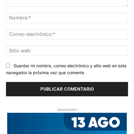
Comentario:
No
Co
ele
Sit
we
Guardar mi nombre, correo electrónico y sitio web en este
navegador la próxima vez que comente.
- Advertisment -