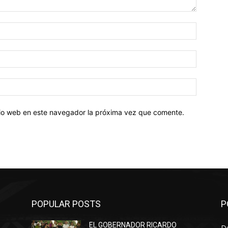
Nombre:
Correo
electróni
Sitio
web:
itio web en este navegador la próxima vez que comente.
POPULAR POSTS
P
EL GOBERNADOR RICARDO
D