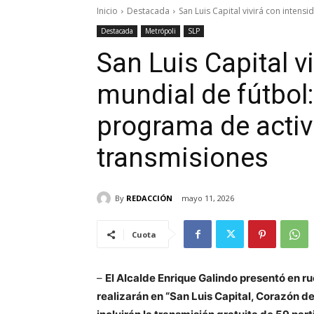
Inicio
Destacada
San Luis Capital vivirá con intensi
Destacada
Metrópoli
SLP
San Luis Capital v
mundial de fútbol
programa de activ
transmisiones
By
REDACCIÓN
mayo 11, 2026
Cuota
–
El Alcalde Enrique Galindo presentó en r
realizarán en “San Luis Capital, Corazón d