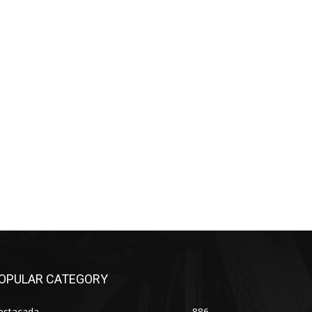
*
co:*
OPULAR CATEGORY
estacada
886