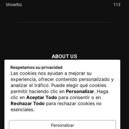
ShowBiz
113
ABOUT US
Respetamos su privacidad
Newspaper is your news, entertainment, music fashion
Las cookies nos ayudan a mejorar su
website. We provide you with the latest breaking news and
experiencia, ofrecer contenido personalizado y
videos straight from the entertainment industry.
analizar el tráfico. Puede elegir qué cookies
permitir haciendo clic en
Personalizar
. Haga
Contact us:
contact@yoursite.com
clic en
Aceptar Todo
para consentir o en
Rechazar Todo
para rechazar cookies no
esenciales.
FOLLOW US
Personalizar