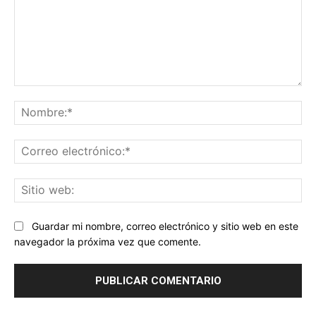
Comentario:
No
Co
ele
Sit
we
Guardar mi nombre, correo electrónico y sitio web en este
navegador la próxima vez que comente.