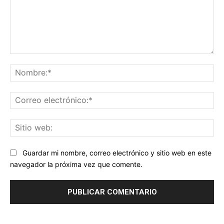
Comentario:
No
Co
ele
Sit
we
Guardar mi nombre, correo electrónico y sitio web en este
navegador la próxima vez que comente.