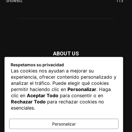
ShowBiz
113
ABOUT US
Respetamos su privacidad
Newspaper is your news, entertainment, music fashion
Las cookies nos ayudan a mejorar su
website. We provide you with the latest breaking news and
experiencia, ofrecer contenido personalizado y
videos straight from the entertainment industry.
analizar el tráfico. Puede elegir qué cookies
permitir haciendo clic en
Personalizar
. Haga
Contact us:
contact@yoursite.com
clic en
Aceptar Todo
para consentir o en
Rechazar Todo
para rechazar cookies no
esenciales.
FOLLOW US
Personalizar