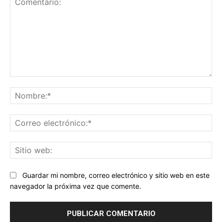
Comentario:
No
Co
ele
Sit
we
Guardar mi nombre, correo electrónico y sitio web en este
navegador la próxima vez que comente.