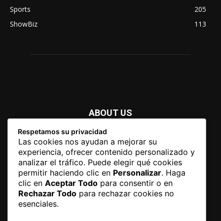
Sports
205
ShowBiz
113
ABOUT US
Respetamos su privacidad
Newspaper is your news, entertainment, music fashion
Las cookies nos ayudan a mejorar su
website. We provide you with the latest breaking news and
experiencia, ofrecer contenido personalizado y
videos straight from the entertainment industry.
analizar el tráfico. Puede elegir qué cookies
permitir haciendo clic en
Personalizar
. Haga
Contact us:
contact@yoursite.com
clic en
Aceptar Todo
para consentir o en
Rechazar Todo
para rechazar cookies no
esenciales.
FOLLOW US