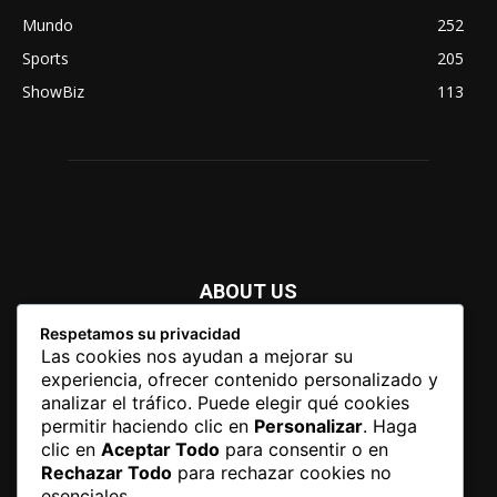
Mundo
252
Sports
205
ShowBiz
113
ABOUT US
Respetamos su privacidad
Newspaper is your news, entertainment, music fashion
Las cookies nos ayudan a mejorar su
website. We provide you with the latest breaking news and
experiencia, ofrecer contenido personalizado y
videos straight from the entertainment industry.
analizar el tráfico. Puede elegir qué cookies
permitir haciendo clic en
Personalizar
. Haga
Contact us:
contact@yoursite.com
clic en
Aceptar Todo
para consentir o en
Rechazar Todo
para rechazar cookies no
esenciales.