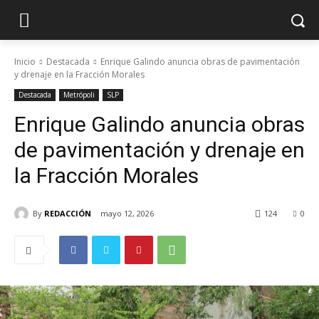
Inicio
Destacada
Enrique Galindo anuncia obras de pavimentación
y drenaje en la Fracción Morales
Destacada
Metrópoli
SLP
Enrique Galindo anuncia obras
de pavimentación y drenaje en
la Fracción Morales
By
REDACCIÓN
mayo 12, 2026
124
0