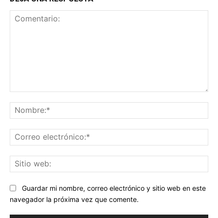
Comentario:
No
Co
ele
Sit
we
Guardar mi nombre, correo electrónico y sitio web en este
navegador la próxima vez que comente.