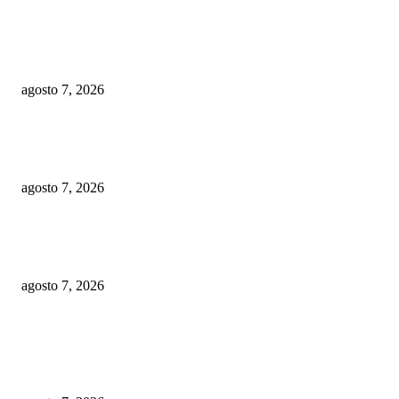
EL GOBERNADOR RICARDO GALLARDO INAUGURA LA FENAPO
2026, LA FERIA MÁS GRANDE DE MÉXICO
agosto 7, 2026
EL GOBERNADOR RICARDO GALLARDO Y GLORIA TREVI LLEV
ESPERANZA A LA PILA
agosto 7, 2026
EN SAN LUIS POTOSÍ CADA PESO PÚBLICO SE REVISA Y SE
TRANSPARENTA: RICARDO GALLARDO
agosto 7, 2026
POPULAR POSTS
EL GOBERNADOR RICARDO GALLARDO INAUGURA LA FENAPO
2026, LA FERIA MÁS GRANDE DE MÉXICO